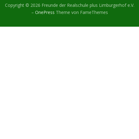
Copyright © 2026 Freunde der Realschule plus Limburgerhof e.V.
–
OnePress
Theme von FameThemes