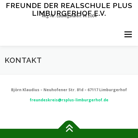
Zum
FREUNDE DER REALSCHULE PLUS
Inhalt
LIMBURGERHOF E.V.
springen
Reg.-Nr. Ludwigshafen: VR 2004
Menü
PROJEKTE
DER VORSTAND TAGT…
WIR
KONTAKT
DOWNLOADS
LINKS
Björn Klaudius – Neuhofener Str. 81d – 67117 Limburgerhof
freundeskreis@rsplus-limburgerhof.de
HAFTUNGSAUSSCHLUSS + DATENSCHUTZHINWEISE
KONTAKT